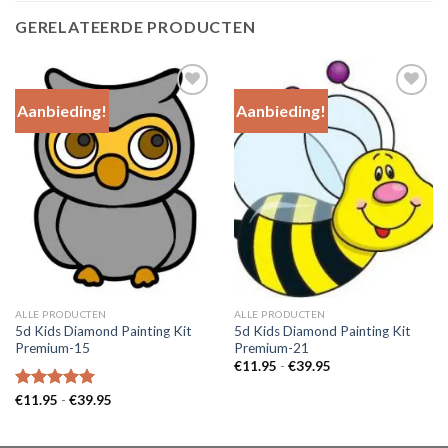
GERELATEERDE PRODUCTEN
Aanbieding!
Aanbieding!
Add to
Add to
Wishlist
Wishlist
ALLE PRODUCTEN
ALLE PRODUCTEN
5d Kids Diamond Painting Kit
5d Kids Diamond Painting Kit
Premium-15
Premium-21
Prijsklasse:
€
11.95
-
€
39.95
€11.95
tot
Prijsklasse:
Gewaardeerd
€
11.95
-
€
39.95
€39.95
€11.95
5.00
uit 5
tot
€39.95