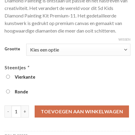
Diamond Painting is ontstaan ​​uit passie en het nastreven van
tot
creativiteit. Het verandert de wereld voor dit 5d Kids
€39.95
Diamond Painting Kit Premium-11. Het gedetailleerde
kunstwerk is gedrukt op premium canvas en gemaakt van
hoogwaardige diamanten die meer dan ooit schitteren.
WISSEN
Grootte
Steentjes
*
Vierkante
Ronde
5d Kids Diamond Painting Kit Premium-11 aantal
TOEVOEGEN AAN WINKELWAGEN