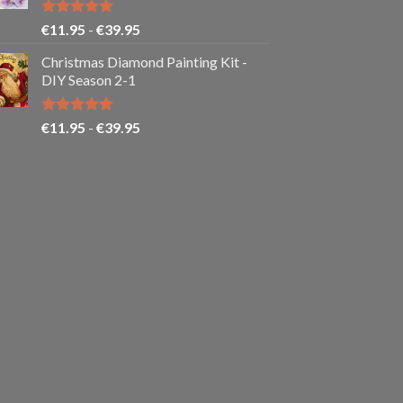
Gewaardeerd
Prijsklasse:
€
11.95
-
€
39.95
5.00
uit 5
€11.95
Christmas Diamond Painting Kit -
tot
DIY Season 2-1
€39.95
Gewaardeerd
Prijsklasse:
€
11.95
-
€
39.95
5.00
uit 5
€11.95
tot
€39.95