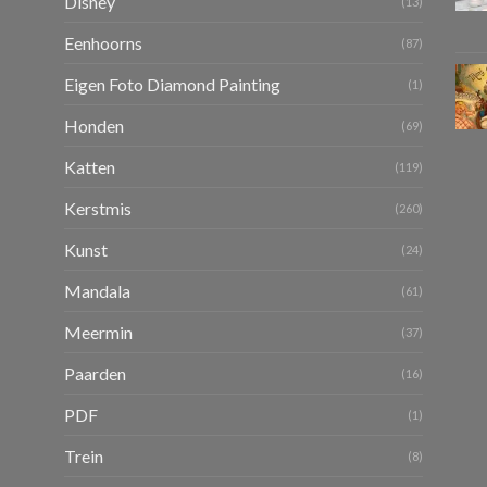
Disney
(13)
Eenhoorns
(87)
Eigen Foto Diamond Painting
(1)
Honden
(69)
Katten
(119)
Kerstmis
(260)
Kunst
(24)
Mandala
(61)
Meermin
(37)
Paarden
(16)
PDF
(1)
Trein
(8)