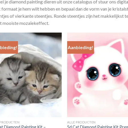
el je diamond painting dieren uit onze catalogus of stuur ons digit
 formaat je hem wilt hebben en bepaal dan de vorm van je kristalst
ntjes of vierkante steentjes. Ronde steentjes zijn het makkelijkst t
et mooiste mozaïekeffect.
bieding!
Aanbieding!
Add to
Add
Wishlist
Wish
 PRODUCTEN
ALLE PRODUCTEN
at Diamond Painting Kit –
5d Cat Diamond Painting Kit Pre