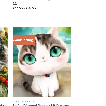
11
Prijsklasse:
€
11.95
-
€
39.95
€11.95
tot
€39.95
Aanbieding!
 to
Add to
list
Wishlist
ALLE PRODUCTEN
mium-
5d Cat Diamond Painting Kit Premium-