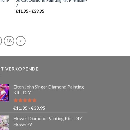
mium-
5d Cat Diamond Painting Kit Premium-
2
Prijsklasse:
€
11.95
-
€
39.95
€11.95
tot
€39.95
18
ST VERKOPENDE
Elton John Singer Diamond Painting
Kit - DIY
Gewaardeerd
Prijsklasse:
€
11.95
-
€
39.95
5.00
uit 5
€11.95
Flower Diamond Painting Kit - DIY
tot
Flower-9
€39.95