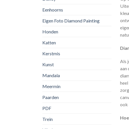
Uite
Eenhoorns
kleu
ontw
Eigen Foto Diamond Painting
eige
Honden
natu
Katten
Diam
Kerstmis
Als 
Kunst
aan 
Mandala
diam
heel
Meermin
zorg
canv
Paarden
ook 
PDF
Hoe 
Trein