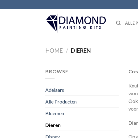
Ga
naar
inhoud
ALLE
HOME
/
DIEREN
BROWSE
Cre
Knut
Adelaars
word
Ook 
Alle Producten
voor
Bloemen
Diam
Dieren
Op e
Disney