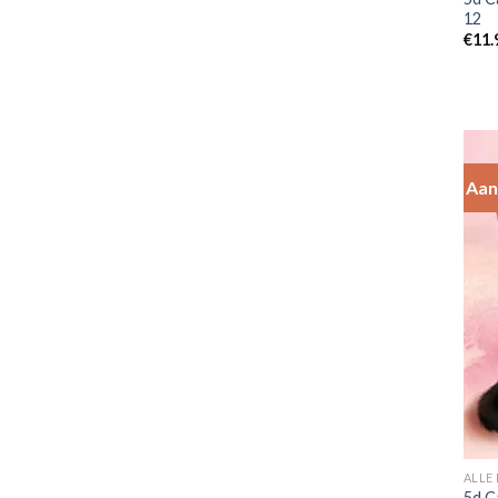
12
€
11.
Aan
ALLE
5d C