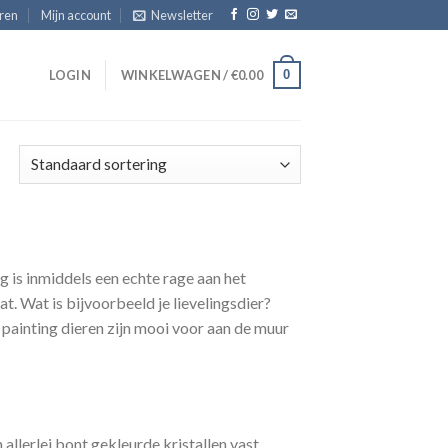
eren
Mijn account
Newsletter
0
T
LOGIN
WINKELWAGEN /
€
0.00
 is inmiddels een echte rage aan het
t. Wat is bijvoorbeeld je lievelingsdier?
painting dieren zijn mooi voor aan de muur
allerlei bont gekleurde kristallen vast.