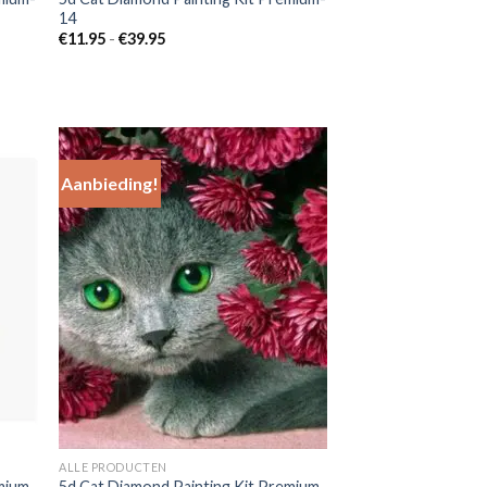
14
Prijsklasse:
€
11.95
-
€
39.95
€11.95
tot
€39.95
Aanbieding!
 to
Add to
list
Wishlist
ALLE PRODUCTEN
mium-
5d Cat Diamond Painting Kit Premium-