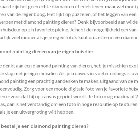
raard zijn het geen echte diamanten of edelstenen, maar wel mooi g
ren van de regenboog. Het lijkt op puzzelen, of het leggen van een 
erpen met diamond painting dieren? Denk bijvoorbeeld aan wilde di
n huisdeur op z’n favoriete plekje. Je hebt de mogelijkheid een van
urlijk veel mooier als je je eigen foto’s kunt omzetten in een diamo
ond painting dieren van je eigen huisdier
je denkt aan een diamond painting van dieren, heb je misschien exot
de slag met je eigen huisdier. Als je trouwe viervoeter onlangs is o
ond painting een prachtig aandenken te maken, uitgaand van de mo
 eenvoudig. Zorg voor een mooie digitale foto van je favoriete huisd
en ervoor dat hij op canvas geprint wordt. Je foto mag maximaal 2
as, dan is het verstandig om een foto in hoge resolutie op te sturen. 
als je een uitvergroting wilt hebben.
bestel je een diamond painting dieren?