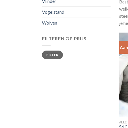
Vlinder
Best
welk
Vogelstand
stee
Wolven
je h
FILTEREN OP PRIJS
Aan
Min.
Max.
FILTER
prijs
prijs
ALLE
5d C