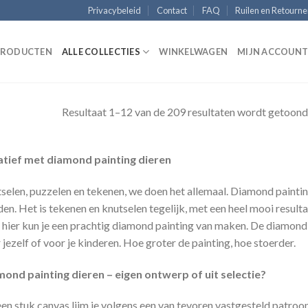
Privacybeleid
Contact
FAQ
Ruilen en Retourn
 PRODUCTEN
ALLE COLLECTIES
WINKELWAGEN
MIJN ACCOUN
Resultaat 1–12 van de 209 resultaten wordt getoond
atief met diamond painting dieren
selen, puzzelen en tekenen, we doen het allemaal. Diamond painting
en. Het is tekenen en knutselen tegelijk, met een heel mooi resultaa
hier kun je een prachtig diamond painting van maken. De diamond 
 jezelf of voor je kinderen. Hoe groter de painting, hoe stoerder.
ond painting dieren – eigen ontwerp of uit selectie?
en stuk canvas lijm je volgens een van tevoren vastgesteld patroon 