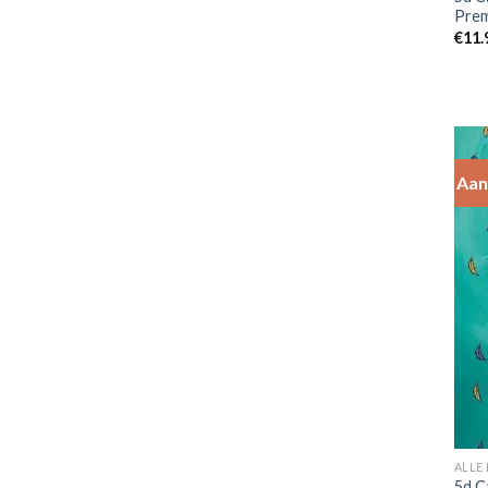
Pre
€
11.
Aan
ALLE
5d C