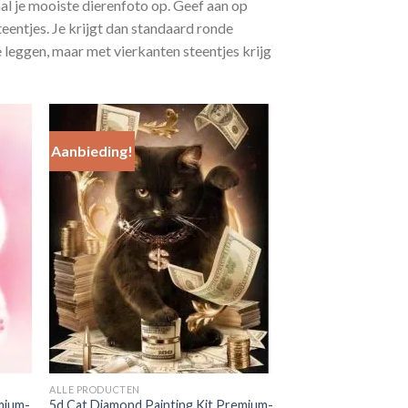
aal je mooiste dierenfoto op. Geef aan op
eentjes. Je krijgt dan standaard ronde
e leggen, maar met vierkanten steentjes krijg
Aanbieding!
 to
Add to
list
Wishlist
ALLE PRODUCTEN
mium-
5d Cat Diamond Painting Kit Premium-