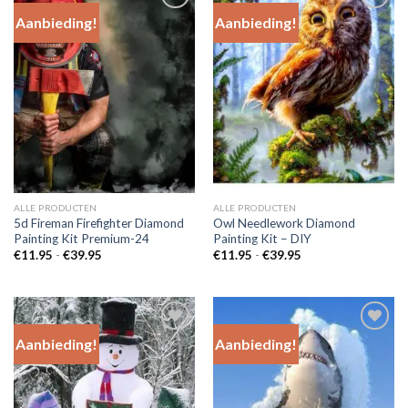
Aanbieding!
Aanbieding!
Add to
Add to
Wishlist
Wishlist
ALLE PRODUCTEN
ALLE PRODUCTEN
5d Fireman Firefighter Diamond
Owl Needlework Diamond
Painting Kit Premium-24
Painting Kit – DIY
Prijsklasse:
Prijsklasse:
€
11.95
-
€
39.95
€
11.95
-
€
39.95
€11.95
€11.95
tot
tot
€39.95
€39.95
Aanbieding!
Aanbieding!
Add to
Add to
Wishlist
Wishlist