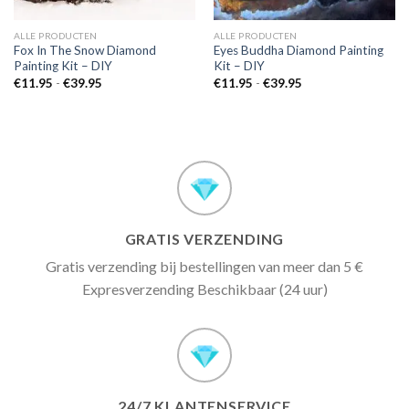
ALLE PRODUCTEN
ALLE PRODUCTEN
Fox In The Snow Diamond
Eyes Buddha Diamond Painting
Painting Kit – DIY
Kit – DIY
Prijsklasse:
Prijsklasse:
€
11.95
-
€
39.95
€
11.95
-
€
39.95
€11.95
€11.95
tot
tot
€39.95
€39.95
GRATIS VERZENDING
Gratis verzending bij bestellingen van meer dan 5 €
Expresverzending Beschikbaar (24 uur)
24/7 KLANTENSERVICE