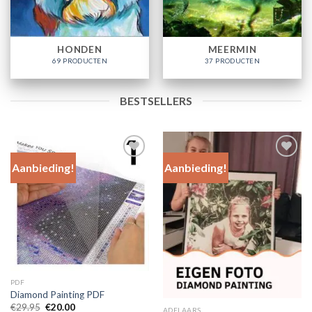
HONDEN
MEERMIN
69 PRODUCTEN
37 PRODUCTEN
BESTSELLERS
Aanbieding!
Aanbieding!
Add to
Add to
Wishlist
Wishlist
PDF
Diamond Painting PDF
Oorspronkelijke
Huidige
€
29.95
€
20.00
ADELAARS