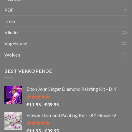
PDF
(1)
Trein
(8)
Vlinder
(10)
Vogelstand
(32)
Wolven
(13)
BEST VERKOPENDE
Elton John Singer Diamond Painting Kit - DIY
Gewaardeerd
Prijsklasse:
€
11.95
-
€
39.95
5.00
uit 5
€11.95
Flower Diamond Painting Kit - DIY Flower-9
tot
€39.95
Gewaardeerd
Prijsklasse:
€
11.95
-
€
39.95