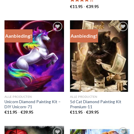
€11.95
tot
Prijsklasse:
Gewaardeerd
€
11.95
-
€
39.95
€39.95
€11.95
4.00
uit
tot
5
€39.95
Aanbieding!
Aanbieding!
Add to
Add to
Wishlist
Wishlist
ALLE PRODUCTEN
ALLE PRODUCTEN
Unicorn Diamond Painting Kit –
5d Cat Diamond Painting Kit
DIY Unicorn-71
Premium-11
Prijsklasse:
Prijsklasse:
€
11.95
-
€
39.95
€
11.95
-
€
39.95
€11.95
€11.95
tot
tot
€39.95
€39.95