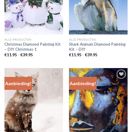
ALLE PRODUCTEN
ALLE PRODUCTEN
Christmas Diamond Painting Kit
Shark Animals Diamond Painting
– DIY Christmas-1
Kit – DIY
Prijsklasse:
Prijsklasse:
€
11.95
-
€
39.95
€
11.95
-
€
39.95
€11.95
€11.95
tot
tot
€39.95
€39.95
Aanbieding!
Aanbieding!
Add to
Add to
Wishlist
Wishlist