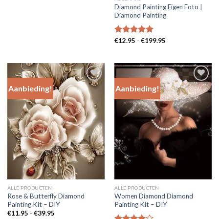
prijs
prijs
Diamond Painting Eigen Foto |
was:
is:
Diamond Painting
€29.95.
€20.00.
Prijsklasse:
Gewaardeerd
€
12.95
-
€
199.95
€12.95
5.00
uit 5
tot
€199.95
Aanbieding!
Aanbieding!
Add to
Add to
Wishlist
Wishlist
ALLE PRODUCTEN
ALLE PRODUCTEN
Rose & Butterfly Diamond
Women Diamond Diamond
Painting Kit – DIY
Painting Kit – DIY
Prijsklasse:
€
11.95
-
€
39.95