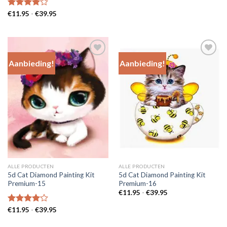
€11.95
tot
Prijsklasse:
Gewaardeerd
€
11.95
-
€
39.95
€39.95
€11.95
4.00
uit
tot
5
€39.95
Aanbieding!
Aanbieding!
Add to
Add to
Wishlist
Wishlist
ALLE PRODUCTEN
ALLE PRODUCTEN
5d Cat Diamond Painting Kit
5d Cat Diamond Painting Kit
Premium-15
Premium-16
Prijsklasse:
€
11.95
-
€
39.95
€11.95
tot
Prijsklasse:
Gewaardeerd
€
11.95
-
€
39.95
€39.95
€11.95
4.00
uit
tot
5