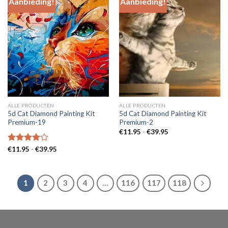
Aanbieding!
Aanbieding!
Add to
Add to
Wishlist
Wishlist
ALLE PRODUCTEN
ALLE PRODUCTEN
5d Cat Diamond Painting Kit
5d Cat Diamond Painting Kit
Premium-19
Premium-2
Prijsklasse:
€
11.95
-
€
39.95
€11.95
tot
Prijsklasse:
Gewaardeerd
€
11.95
-
€
39.95
€39.95
€11.95
4.00
uit
tot
5
€39.95
1
2
3
4
…
116
117
118