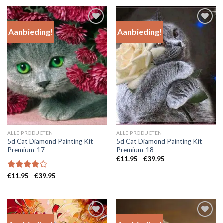
€39.95
Aanbieding!
Aanbieding!
Add to
Add to
Wishlist
Wishlist
ALLE PRODUCTEN
ALLE PRODUCTEN
5d Cat Diamond Painting Kit
5d Cat Diamond Painting Kit
Premium-17
Premium-18
Prijsklasse:
€
11.95
-
€
39.95
€11.95
tot
Prijsklasse:
Gewaardeerd
€
11.95
-
€
39.95
€39.95
€11.95
4.00
uit
tot
5
€39.95