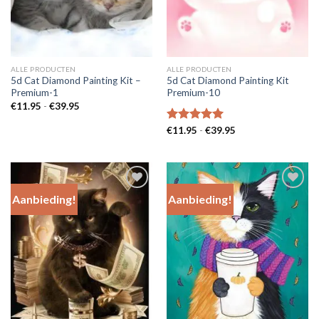
ALLE PRODUCTEN
ALLE PRODUCTEN
5d Cat Diamond Painting Kit –
5d Cat Diamond Painting Kit
Premium-1
Premium-10
Prijsklasse:
€
11.95
-
€
39.95
€11.95
tot
Prijsklasse:
Gewaardeerd
€
11.95
-
€
39.95
€39.95
€11.95
5.00
uit 5
tot
€39.95
Aanbieding!
Aanbieding!
Add to
Add to
Wishlist
Wishlist