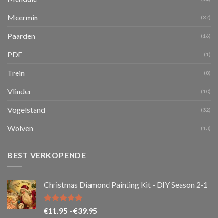
Meermin
(37)
Paarden
(16)
PDF
(1)
Trein
(8)
Vlinder
(10)
Vogelstand
(32)
Wolven
(13)
BEST VERKOPENDE
Christmas Diamond Painting Kit - DIY Season 2-1
Gewaardeerd
Prijsklasse:
€
11.95
-
€
39.95
5.00
uit 5