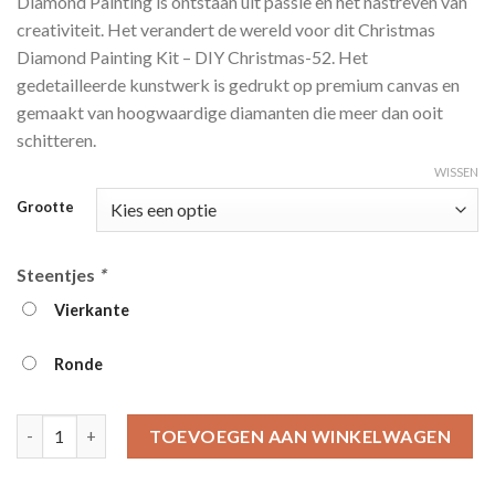
Diamond Painting is ontstaan ​​uit passie en het nastreven van
tot
creativiteit. Het verandert de wereld voor dit Christmas
€39.95
Diamond Painting Kit – DIY Christmas-52. Het
gedetailleerde kunstwerk is gedrukt op premium canvas en
gemaakt van hoogwaardige diamanten die meer dan ooit
schitteren.
WISSEN
Grootte
Steentjes
*
Vierkante
Ronde
Christmas Diamond Painting Kit - DIY Christmas-52 aantal
TOEVOEGEN AAN WINKELWAGEN