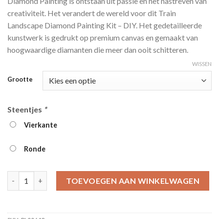
Diamond Painting is ontstaan ​​uit passie en het nastreven van
tot
creativiteit. Het verandert de wereld voor dit Train
€39.95
Landscape Diamond Painting Kit – DIY. Het gedetailleerde
kunstwerk is gedrukt op premium canvas en gemaakt van
hoogwaardige diamanten die meer dan ooit schitteren.
WISSEN
Grootte
Steentjes
*
Vierkante
Ronde
Train Landscape Diamond Painting Kit - DIY aantal
TOEVOEGEN AAN WINKELWAGEN