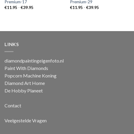
Premium-17
Premium-29
Prijsklasse:
Prijsklasse:
€
11.95
-
€
39.95
€
11.95
-
€
39.95
€11.95
€11.95
tot
tot
€39.95
€39.95
LINKS
diamondpaintingeigenfoto.nl
Paint With Diamonds
Popcorn Machine Koning
Diamond Art Home
De Hobby Planeet
Contact
Veelgestelde Vragen