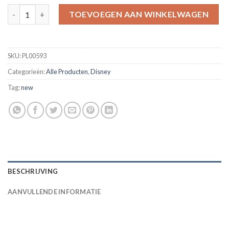
Snow White and the Seven Dwarves Diamond Painting Kit - DIY
TOEVOEGEN AAN WINKELWAGEN
SKU:
PL00593
Categorieën:
Alle Producten
,
Disney
Tag:
new
BESCHRIJVING
AANVULLENDE INFORMATIE