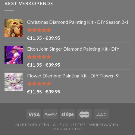
BEST VERKOPENDE
Christmas Diamond Painting Kit - DIY Season 2-1
Gewaardeerd
Prijsklasse:
€
11.95
-
€
39.95
5.00
uit 5
€11.95
Elton John Singer Diamond Painting Kit - DIY
tot
€39.95
Gewaardeerd
Prijsklasse:
€
11.95
-
€
39.95
5.00
uit 5
€11.95
Flower Diamond Painting Kit - DIY Flower-9
tot
€39.95
Gewaardeerd
Prijsklasse:
€
11.95
-
€
39.95
5.00
uit 5
€11.95
tot
€39.95
ALLE PRODUCTEN
ALLE COLLECTIES
WINKELWAGEN
MIJN ACCOUNT