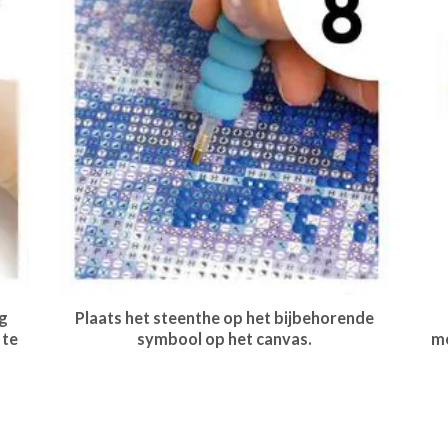
g
Plaats het steenthe op het bijbehorende
 te
symbool op het canvas.
me