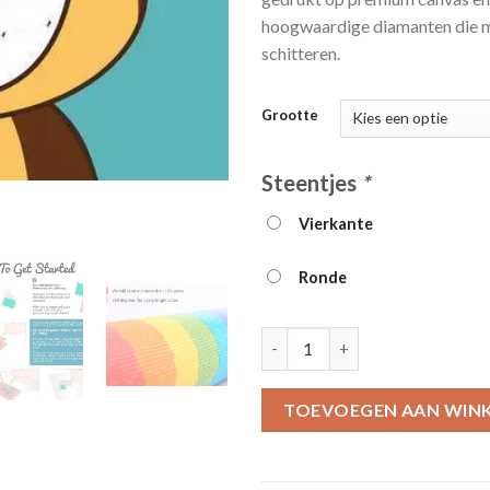
hoogwaardige diamanten die m
schitteren.
Grootte
Steentjes
*
Vierkante
Ronde
5d Kids Diamond Painting Kit 
TOEVOEGEN AAN WIN