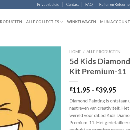
Privacybeleid
Contact
FAQ
Ruilen en Retourn
 PRODUCTEN
ALLE COLLECTIES
WINKELWAGEN
MIJN ACCOUN
HOME
/
ALLE PRODUCTEN
5d Kids Diamond
Kit Premium-11
Add to
Wishlist
Prij
11.95
-
39.95
€
€
€11
Diamond Painting is ontstaan ​​u
tot
nastreven van creativiteit. Het
€39
wereld voor dit 5d Kids Diamo
Premium-11. Het gedetailleer
gedrukt op premium canvas e