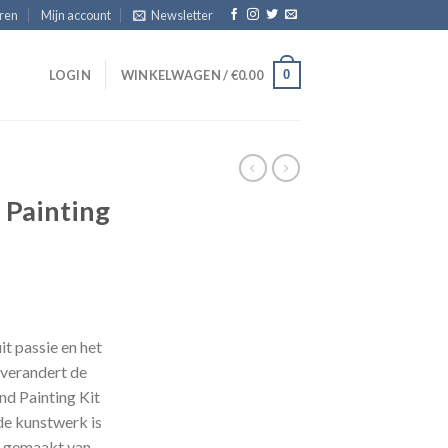
eren
Mijn account
Newsletter
0
T
LOGIN
WINKELWAGEN /
€
0.00
 Painting
sklasse:
.95
it passie en het
 verandert de
.95
nd Painting Kit
de kunstwerk is
n gemaakt van