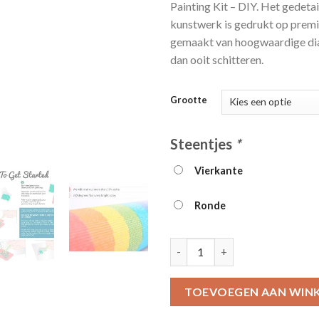
Painting Kit – DIY. Het gedetai
kunstwerk is gedrukt op prem
gemaakt van hoogwaardige di
dan ooit schitteren.
Grootte
Steentjes
*
Vierkante
Ronde
Rainbow Stan Lee Diamond Pain
TOEVOEGEN AAN WIN