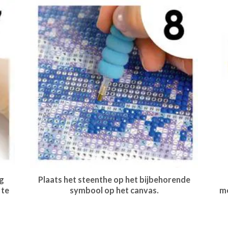
g
Plaats het steenthe op het bijbehorende
 te
symbool op het canvas.
me