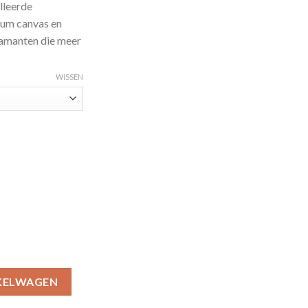
lleerde
ium canvas en
amanten die meer
WISSEN
ting Kit - DIY aantal
KELWAGEN