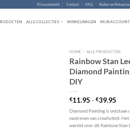
Privacybeleid
Contact
FAQ
Ruilen en Retourn
 PRODUCTEN
ALLE COLLECTIES
WINKELWAGEN
MIJN ACCOUN
HOME
/
ALLE PRODUCTEN
Rainbow Stan Le
Diamond Painting
Add to
DIY
Wishlist
Prij
11.95
-
39.95
€
€
€11
Diamond Painting is ontstaan ​​u
tot
nastreven van creativiteit. Het
€39
wereld voor dit Rainbow Stan