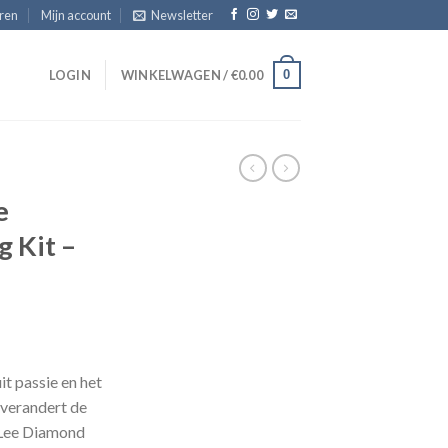
eren
Mijn account
Newsletter
0
T
LOGIN
WINKELWAGEN /
€
0.00
e
 Kit –
sklasse:
.95
it passie en het
 verandert de
.95
 Lee Diamond