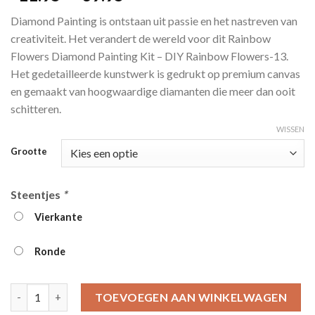
4.00
op
€11.95
5
Diamond Painting is ontstaan ​​uit passie en het nastreven van
gebaseerd
tot
op
klant
creativiteit. Het verandert de wereld voor dit Rainbow
€39.95
waarderingen
Flowers Diamond Painting Kit – DIY Rainbow Flowers-13.
Het gedetailleerde kunstwerk is gedrukt op premium canvas
en gemaakt van hoogwaardige diamanten die meer dan ooit
schitteren.
WISSEN
Grootte
Steentjes
*
Vierkante
Ronde
Rainbow Flowers Diamond Painting Kit - DIY Rainbow Flowers-1
TOEVOEGEN AAN WINKELWAGEN