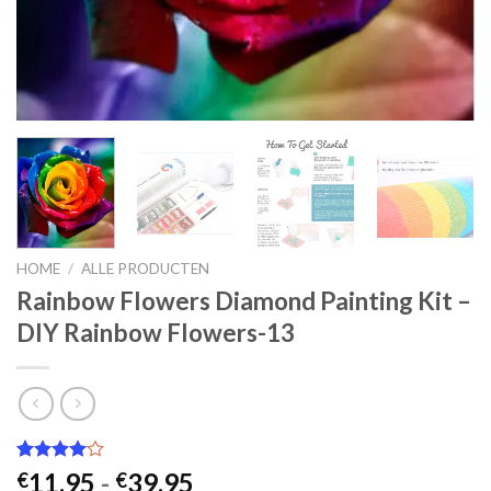
HOME
/
ALLE PRODUCTEN
Rainbow Flowers Diamond Painting Kit –
DIY Rainbow Flowers-13
Gewaardeerd
2
Prijsklasse:
11.95
-
39.95
€
€