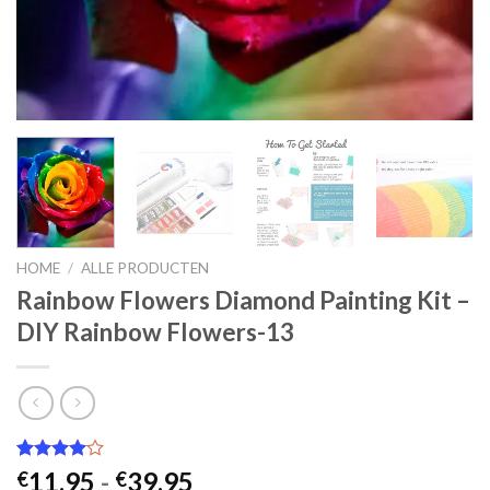
HOME
/
ALLE PRODUCTEN
Rainbow Flowers Diamond Painting Kit –
DIY Rainbow Flowers-13
Gewaardeerd
2
Prijsklasse:
11.95
-
39.95
€
€