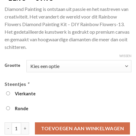
4.00
op
€11.95
5
Diamond Painting is ontstaan ​​uit passie en het nastreven van
gebaseerd
tot
op
klant
creativiteit. Het verandert de wereld voor dit Rainbow
€39.95
waarderingen
Flowers Diamond Painting Kit – DIY Rainbow Flowers-13.
Het gedetailleerde kunstwerk is gedrukt op premium canvas
en gemaakt van hoogwaardige diamanten die meer dan ooit
schitteren.
WISSEN
Grootte
Steentjes
*
Vierkante
Ronde
Rainbow Flowers Diamond Painting Kit - DIY Rainbow Flowers-1
TOEVOEGEN AAN WINKELWAGEN