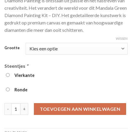
Diamond Painting is ontstaan ​​uit passie en het nastreven van
tot
creativiteit. Het verandert de wereld voor dit Mandala Green
€39.95
Diamond Painting Kit – DIY. Het gedetailleerde kunstwerk is
gedrukt op premium canvas en gemaakt van hoogwaardige
diamanten die meer dan ooit schitteren.
WISSEN
Grootte
Steentjes
*
Vierkante
Ronde
Mandala Green Diamond Painting Kit - DIY aantal
TOEVOEGEN AAN WINKELWAGEN