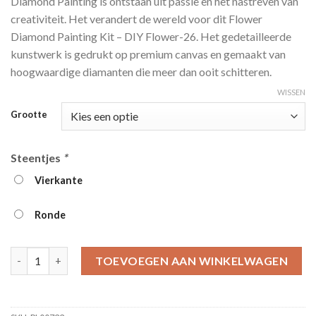
Diamond Painting is ontstaan ​​uit passie en het nastreven van
tot
creativiteit. Het verandert de wereld voor dit Flower
€39.95
Diamond Painting Kit – DIY Flower-26. Het gedetailleerde
kunstwerk is gedrukt op premium canvas en gemaakt van
hoogwaardige diamanten die meer dan ooit schitteren.
WISSEN
Grootte
Steentjes
*
Vierkante
Ronde
Flower Diamond Painting Kit - DIY Flower-26 aantal
TOEVOEGEN AAN WINKELWAGEN