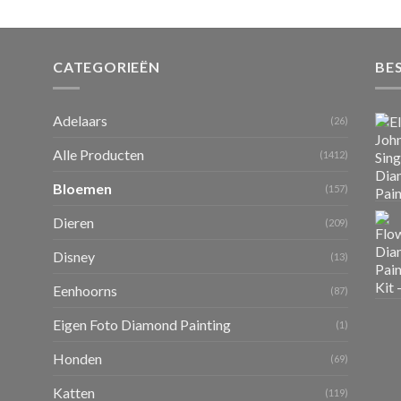
CATEGORIEËN
BE
Adelaars
(26)
Alle Producten
(1412)
Bloemen
(157)
Dieren
(209)
Disney
(13)
Eenhoorns
(87)
Eigen Foto Diamond Painting
(1)
Honden
(69)
Katten
(119)