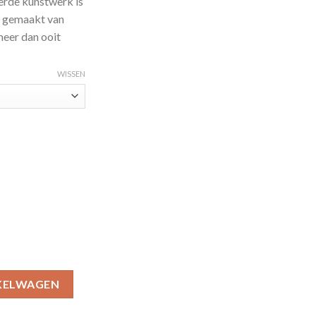
erde kunstwerk is
n gemaakt van
eer dan ooit
WISSEN
 DIY Flower-14 aantal
KELWAGEN