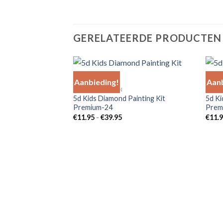
GERELATEERDE PRODUCTEN
Aanbieding!
Aanb
ALLE PRODUCTEN
ALLE
5d Kids Diamond Painting Kit
5d Ki
Add to
Premium-24
Prem
Wishlist
Prijsklasse:
€
11.95
-
€
39.95
€
11.
€11.95
tot
€39.95