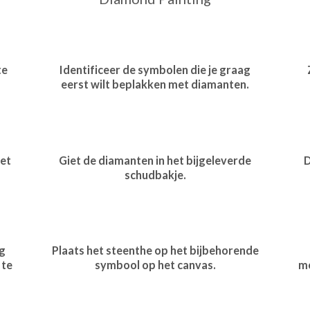
te
Identificeer de symbolen die je graag
eerst wilt beplakken met diamanten.
et
Giet de diamanten in het bijgeleverde
D
schudbakje.
g
Plaats het steenthe op het bijbehorende
 te
symbool op het canvas.
me