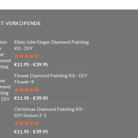
ST VERKOPENDE
Elton John Singer Diamond Painting
Kit - DIY
Gewaardeerd
Prijsklasse:
€
11.95
-
€
39.95
5.00
uit 5
€11.95
Flower Diamond Painting Kit - DIY
tot
Flower-9
€39.95
Gewaardeerd
Prijsklasse:
€
11.95
-
€
39.95
5.00
uit 5
€11.95
Christmas Diamond Painting Kit -
tot
DIY Season 2-1
€39.95
Gewaardeerd
Prijsklasse:
€
11.95
-
€
39.95
5.00
uit 5
€11.95