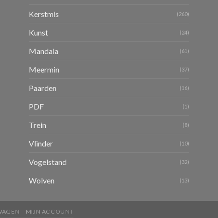
Kerstmis
(260)
Kunst
(24)
Mandala
(61)
Meermin
(37)
Paarden
(16)
PDF
(1)
Trein
(8)
Vlinder
(10)
Vogelstand
(32)
Wolven
(13)
WAGEN
MIJN ACCOUNT