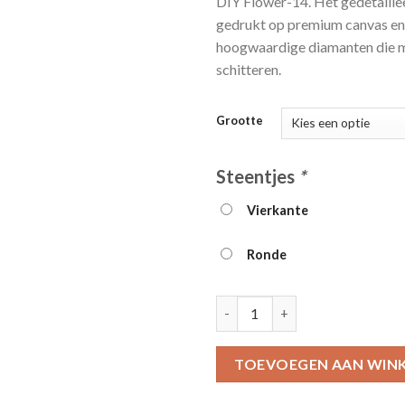
DIY Flower-14. Het gedetaille
gedrukt op premium canvas e
hoogwaardige diamanten die m
schitteren.
Grootte
Steentjes
*
Vierkante
Ronde
Flower Diamond Painting Kit -
TOEVOEGEN AAN WIN