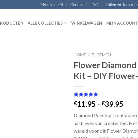
Privacybeleid
Contact
FAQ
Ruilen en Retourn
 PRODUCTEN
ALLE COLLECTIES
WINKELWAGEN
MIJN ACCOUN
HOME
/
BLOEMEN
Flower Diamond 
Kit – DIY Flower
Add to
Wishlist
Gewaardeerd
1
Prij
11.95
-
39.95
€
€
5.00
op 5
€11
gebaseerd
Diamond Painting is ontstaan ​​u
op
klant
tot
waardering
nastreven van creativiteit. Het
€39
wereld voor dit Flower Diamon