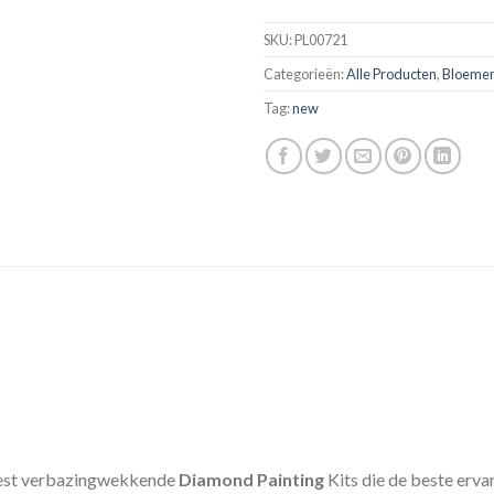
SKU:
PL00721
Categorieën:
Alle Producten
,
Bloeme
Tag:
new
est verbazingwekkende
Diamond Painting
Kits die de beste erv