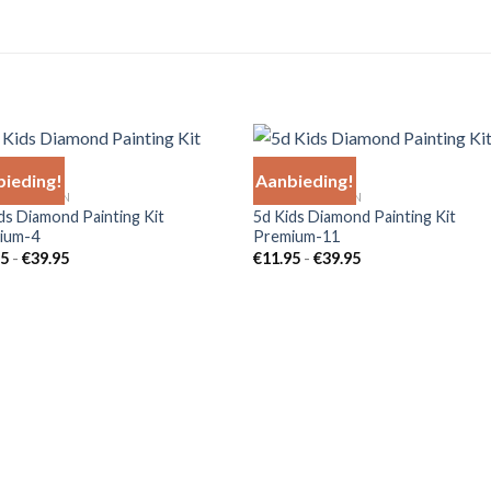
ieding!
Aanbieding!
 PRODUCTEN
ALLE PRODUCTEN
ds Diamond Painting Kit
5d Kids Diamond Painting Kit
Add to
Add 
ium-4
Premium-11
Wishlist
Wishl
Prijsklasse:
Prijsklasse:
95
-
€
39.95
€
11.95
-
€
39.95
€11.95
€11.95
tot
tot
€39.95
€39.95