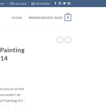
eren
Mijn account
Newsletter
0
T
LOGIN
WINKELWAGEN /
€
0.00
Painting
-14
sklasse:
.95
it passie en het
 verandert de
.95
d Painting Kit –