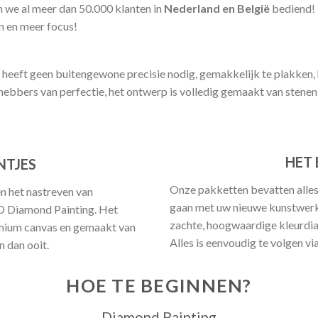
we al meer dan 50.000 klanten in
Nederland en België
bediend!
en en meer focus!
 heeft geen buitengewone precisie nodig, gemakkelijk te plakken, 
fhebbers van perfectie, het ontwerp is volledig gemaakt van stenen
HET 
NTJES
Onze pakketten bevatten alles
en het nastreven van
gaan met uw nieuwe kunstwerk.
5D Diamond Painting. Het
zachte, hoogwaardige kleurdia
emium canvas en gemaakt van
Alles is eenvoudig te volgen vi
 dan ooit.
HOE TE BEGINNEN?
Diamond Painting