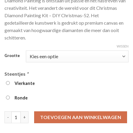
Diamond Painting is ontstaan ​​uit passie en het nastreven van
tot
creativiteit. Het verandert de wereld voor dit Christmas
€39.95
Diamond Painting Kit – DIY Christmas-52. Het
gedetailleerde kunstwerk is gedrukt op premium canvas en
gemaakt van hoogwaardige diamanten die meer dan ooit
schitteren.
WISSEN
Grootte
Steentjes
*
Vierkante
Ronde
Christmas Diamond Painting Kit - DIY Christmas-52 aantal
TOEVOEGEN AAN WINKELWAGEN