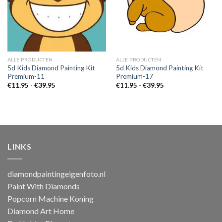
ALLE PRODUCTEN
ALLE PRODUCTEN
5d Kids Diamond Painting Kit
5d Kids Diamond Painting Kit
Premium-11
Premium-17
Prijsklasse:
Prijsklasse:
€
11.95
-
€
39.95
€
11.95
-
€
39.95
€11.95
€11.95
tot
tot
€39.95
€39.95
LINKS
diamondpaintingeigenfoto.nl
Paint With Diamonds
Popcorn Machine Koning
Diamond Art Home