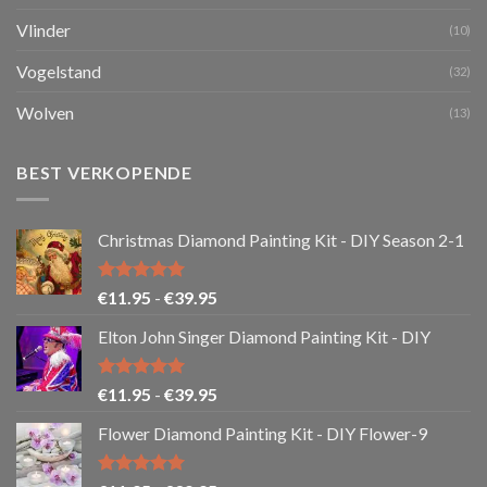
Vlinder
(10)
Vogelstand
(32)
Wolven
(13)
BEST VERKOPENDE
Christmas Diamond Painting Kit - DIY Season 2-1
Gewaardeerd
Prijsklasse:
€
11.95
-
€
39.95
5.00
uit 5
€11.95
Elton John Singer Diamond Painting Kit - DIY
tot
€39.95
Gewaardeerd
Prijsklasse:
€
11.95
-
€
39.95
5.00
uit 5
€11.95
Flower Diamond Painting Kit - DIY Flower-9
tot
€39.95