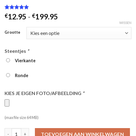
Gewaardeerd
2
Prijsklasse:
12.95
-
199.95
€
€
5.00
op 5
€12.95
WISSEN
gebaseerd
op
klant
tot
Grootte
waarderingen
€199.95
Steentjes
*
Vierkante
Ronde
KIES JE EIGEN FOTO/AFBEELDING
*
(max file size 64 MB)
Diamond Painting Eigen Foto | Diamond Painting aantal
TOEVOEGEN AAN WINKELWAGEN