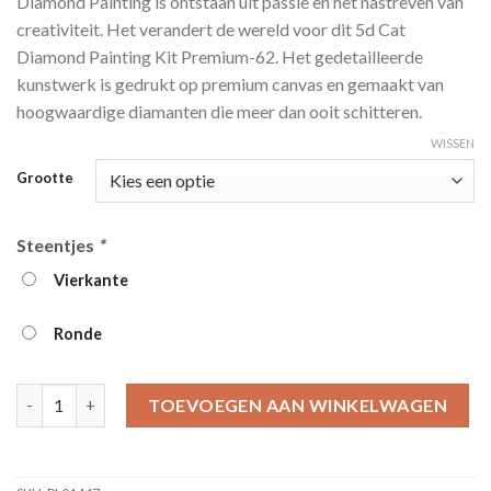
Diamond Painting is ontstaan ​​uit passie en het nastreven van
tot
creativiteit. Het verandert de wereld voor dit 5d Cat
€39.95
Diamond Painting Kit Premium-62. Het gedetailleerde
kunstwerk is gedrukt op premium canvas en gemaakt van
hoogwaardige diamanten die meer dan ooit schitteren.
WISSEN
Grootte
Steentjes
*
Vierkante
Ronde
5d Cat Diamond Painting Kit Premium-62 aantal
TOEVOEGEN AAN WINKELWAGEN