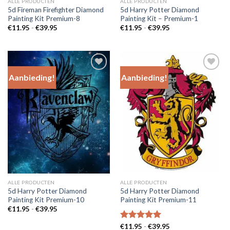
ALLE PRODUCTEN
ALLE PRODUCTEN
5d Fireman Firefighter Diamond
5d Harry Potter Diamond
Painting Kit Premium-8
Painting Kit – Premium-1
Prijsklasse:
Prijsklasse:
€
11.95
-
€
39.95
€
11.95
-
€
39.95
€11.95
€11.95
tot
tot
€39.95
€39.95
Aanbieding!
Aanbieding!
Add to
Add to
Wishlist
Wishlist
ALLE PRODUCTEN
ALLE PRODUCTEN
5d Harry Potter Diamond
5d Harry Potter Diamond
Painting Kit Premium-10
Painting Kit Premium-11
Prijsklasse:
€
11.95
-
€
39.95
€11.95
tot
Prijsklasse:
Gewaardeerd
€
11.95
-
€
39.95
€39.95