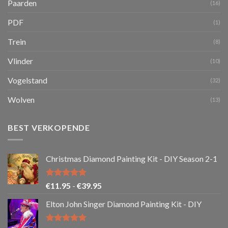
Paarden
(16)
PDF
(1)
Trein
(8)
Vlinder
(10)
Vogelstand
(32)
Wolven
(13)
BEST VERKOPENDE
Christmas Diamond Painting Kit - DIY Season 2-1
Gewaardeerd
Prijsklasse:
€
11.95
-
€
39.95
5.00
uit 5
€11.95
Elton John Singer Diamond Painting Kit - DIY
tot
€39.95