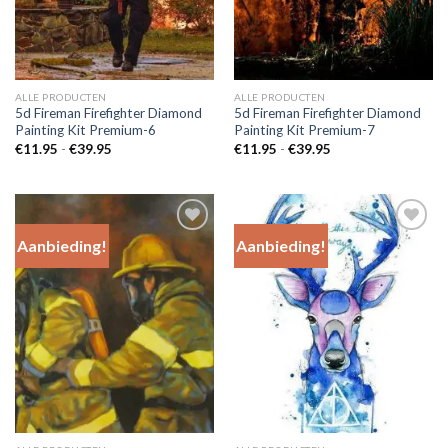
ALLE PRODUCTEN
ALLE PRODUCTEN
5d Fireman Firefighter Diamond
5d Fireman Firefighter Diamond
Painting Kit Premium-6
Painting Kit Premium-7
Prijsklasse:
Prijsklasse:
€
11.95
-
€
39.95
€
11.95
-
€
39.95
€11.95
€11.95
tot
tot
€39.95
€39.95
Aanbieding!
Aanbieding!
Add to
Add to
Wishlist
Wishlist