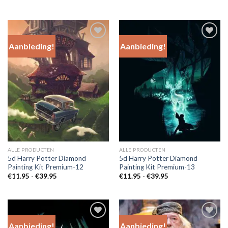
€11.95
5.00
uit 5
tot
€39.95
Aanbieding!
Aanbieding!
Add to
Add to
Wishlist
Wishlist
ALLE PRODUCTEN
ALLE PRODUCTEN
5d Harry Potter Diamond
5d Harry Potter Diamond
Painting Kit Premium-12
Painting Kit Premium-13
Prijsklasse:
Prijsklasse:
€
11.95
-
€
39.95
€
11.95
-
€
39.95
€11.95
€11.95
tot
tot
€39.95
€39.95
Aanbieding!
Aanbieding!