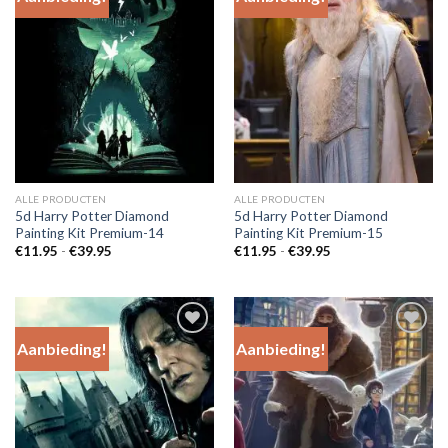
Add to
Add to
Wishlist
Wishlist
ALLE PRODUCTEN
ALLE PRODUCTEN
5d Harry Potter Diamond
5d Harry Potter Diamond
Painting Kit Premium-14
Painting Kit Premium-15
Prijsklasse:
Prijsklasse:
€
11.95
-
€
39.95
€
11.95
-
€
39.95
€11.95
€11.95
tot
tot
€39.95
€39.95
Aanbieding!
Aanbieding!
Add to
Add to
Wishlist
Wishlist