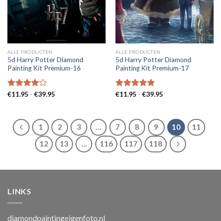
ALLE PRODUCTEN
ALLE PRODUCTEN
5d Harry Potter Diamond
5d Harry Potter Diamond
Painting Kit Premium-16
Painting Kit Premium-17
Prijsklasse:
Prijsklasse:
Gewaardeerd
€
11.95
-
€
39.95
Gewaardeerd
€
11.95
-
€
39.95
€11.95
€11.95
4.00
uit
5.00
uit 5
tot
tot
5
€39.95
€39.95
1
2
3
…
7
8
9
10
11
12
13
…
116
117
118
LINKS
diamondpaintingeigenfoto.nl