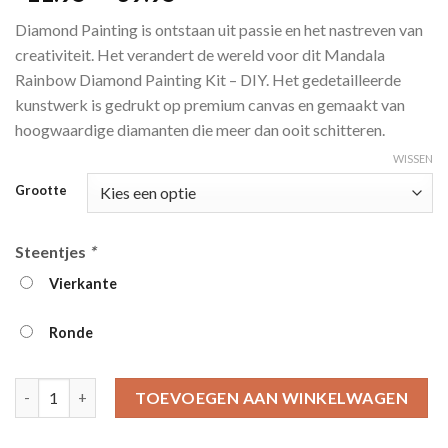
4.00
op
€11.95
5
Diamond Painting is ontstaan ​​uit passie en het nastreven van
gebaseerd
tot
op
klant
creativiteit. Het verandert de wereld voor dit Mandala
€39.95
waarderingen
Rainbow Diamond Painting Kit – DIY. Het gedetailleerde
kunstwerk is gedrukt op premium canvas en gemaakt van
hoogwaardige diamanten die meer dan ooit schitteren.
WISSEN
Grootte
Steentjes
*
Vierkante
Ronde
Mandala Rainbow Diamond Painting Kit - DIY aantal
TOEVOEGEN AAN WINKELWAGEN