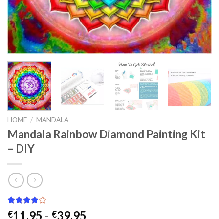
HOME
/
MANDALA
Mandala Rainbow Diamond Painting Kit
– DIY
Gewaardeerd
2
Prijsklasse:
11.95
-
39.95
€
€