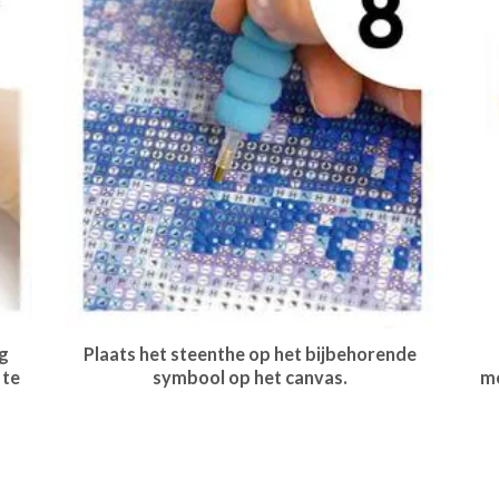
g
Plaats het steenthe op het bijbehorende
 te
symbool op het canvas.
me