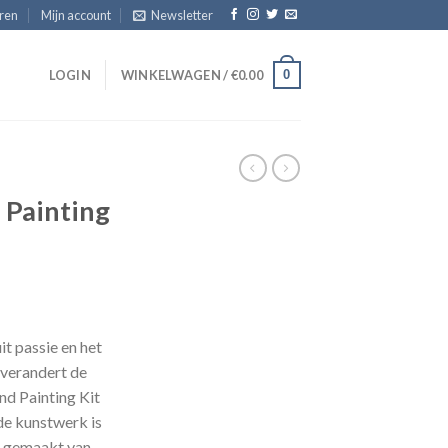
eren
Mijn account
Newsletter
0
T
LOGIN
WINKELWAGEN /
€
0.00
 Painting
sklasse:
.95
it passie en het
 verandert de
.95
nd Painting Kit
de kunstwerk is
n gemaakt van