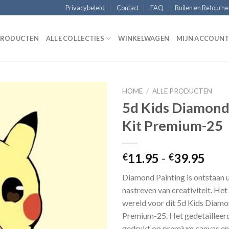
Privacybeleid
Contact
FAQ
Ruilen en Retourn
 PRODUCTEN
ALLE COLLECTIES
WINKELWAGEN
MIJN ACCOUN
HOME
/
ALLE PRODUCTEN
5d Kids Diamond
Kit Premium-25
Add to
Wishlist
Prij
11.95
-
39.95
€
€
€11
Diamond Painting is ontstaan ​​u
tot
nastreven van creativiteit. Het
€39
wereld voor dit 5d Kids Diamo
Premium-25. Het gedetailleer
gedrukt op premium canvas e