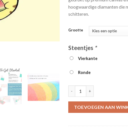
hoogwaardige diamanten die m
schitteren.
Grootte
Steentjes
*
Vierkante
Ronde
5d Kids Diamond Painting Kit 
TOEVOEGEN AAN WIN