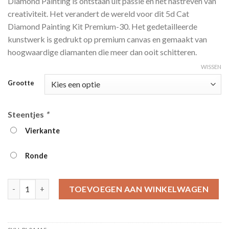
Diamond Painting is ontstaan ​​uit passie en het nastreven van
tot
creativiteit. Het verandert de wereld voor dit 5d Cat
€39.95
Diamond Painting Kit Premium-30. Het gedetailleerde
kunstwerk is gedrukt op premium canvas en gemaakt van
hoogwaardige diamanten die meer dan ooit schitteren.
WISSEN
Grootte
Steentjes
*
Vierkante
Ronde
5d Cat Diamond Painting Kit Premium-30 aantal
TOEVOEGEN AAN WINKELWAGEN