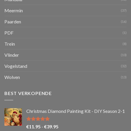
Meermin
(37)
Paarden
(16)
PDF
(1)
Trein
(8)
Vlinder
(10)
Vogelstand
(32)
Wolven
(13)
BEST VERKOPENDE
Christmas Diamond Painting Kit - DIY Season 2-1
Gewaardeerd
Prijsklasse:
€
11.95
-
€
39.95
5.00
uit 5