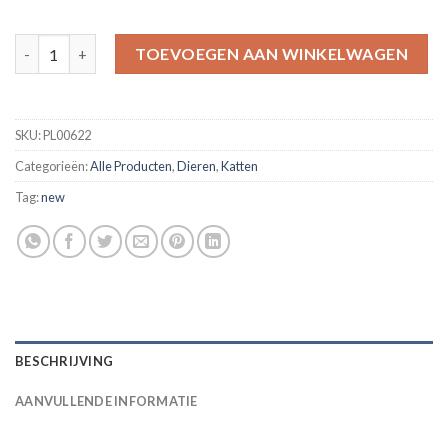
Watercolor Cat Diamond Painting Kit - DIY aantal
TOEVOEGEN AAN WINKELWAGEN
SKU:
PL00622
Categorieën:
Alle Producten
,
Dieren
,
Katten
Tag:
new
BESCHRIJVING
AANVULLENDE INFORMATIE