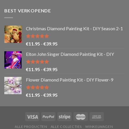
BEST VERKOPENDE
Christmas Diamond Painting Kit - DIY Season 2-1
Gewaardeerd
Prijsklasse:
€
11.95
-
€
39.95
5.00
uit 5
€11.95
Elton John Singer Diamond Painting Kit - DIY
tot
€39.95
Gewaardeerd
Prijsklasse:
€
11.95
-
€
39.95
5.00
uit 5
€11.95
Flower Diamond Painting Kit - DIY Flower-9
tot
€39.95
Gewaardeerd
Prijsklasse:
€
11.95
-
€
39.95
5.00
uit 5
€11.95
tot
€39.95
ALLE PRODUCTEN
ALLE COLLECTIES
WINKELWAGEN