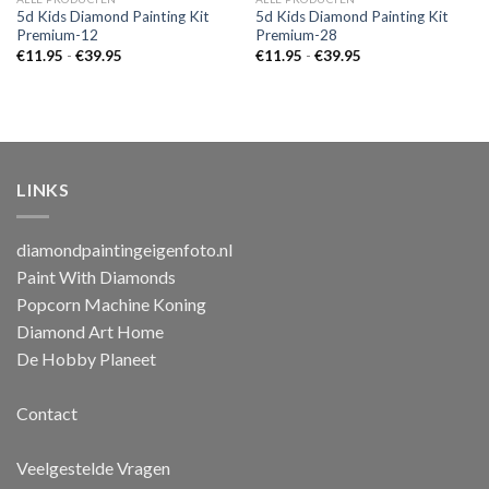
5d Kids Diamond Painting Kit
5d Kids Diamond Painting Kit
Premium-12
Premium-28
Prijsklasse:
Prijsklasse:
€
11.95
-
€
39.95
€
11.95
-
€
39.95
€11.95
€11.95
tot
tot
€39.95
€39.95
LINKS
diamondpaintingeigenfoto.nl
Paint With Diamonds
Popcorn Machine Koning
Diamond Art Home
De Hobby Planeet
Contact
Veelgestelde Vragen