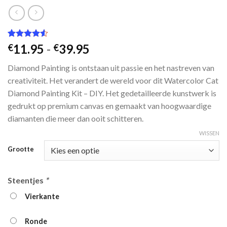
Gewaardeerd
2
Prijsklasse:
11.95
-
39.95
€
€
4.50
op 5
€11.95
gebaseerd
Diamond Painting is ontstaan ​​uit passie en het nastreven van
op
klant
tot
waarderingen
creativiteit. Het verandert de wereld voor dit Watercolor Cat
€39.95
Diamond Painting Kit – DIY. Het gedetailleerde kunstwerk is
gedrukt op premium canvas en gemaakt van hoogwaardige
diamanten die meer dan ooit schitteren.
WISSEN
Grootte
Steentjes
*
Vierkante
Ronde