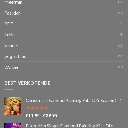
Meermin
(37)
Paarden
(16)
PDF
(1)
Trein
(8)
Vlinder
(10)
Vogelstand
(32)
Wolven
(13)
BEST VERKOPENDE
Christmas Diamond Painting Kit - DIY Season 2-1
Gewaardeerd
Prijsklasse:
€
11.95
-
€
39.95
5.00
uit 5
€11.95
Elton John Singer Diamond Painting Kit - DIY
tot