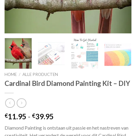
HOME
/
ALLE PRODUCTEN
Cardinal Bird Diamond Painting Kit – DIY
Prijsklasse:
11.95
-
39.95
€
€
€11.95
Diamond Painting is ontstaan ​​uit passie en het nastreven van
tot
creativiteit. Het verandert de wereld voor dit Cardinal Bird