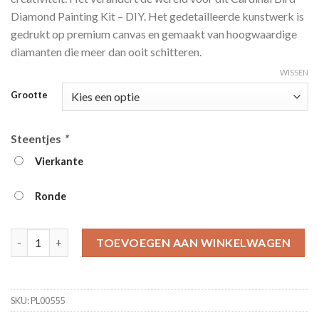
€39.95
Diamond Painting Kit – DIY. Het gedetailleerde kunstwerk is
gedrukt op premium canvas en gemaakt van hoogwaardige
diamanten die meer dan ooit schitteren.
WISSEN
Grootte
Steentjes
*
Vierkante
Ronde
Cardinal Bird Diamond Painting Kit - DIY aantal
TOEVOEGEN AAN WINKELWAGEN
SKU:
PL00555