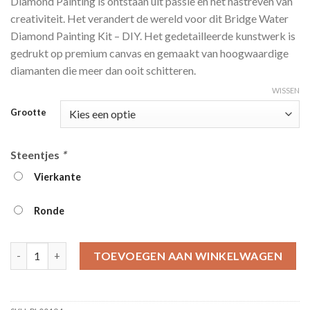
Diamond Painting is ontstaan ​​uit passie en het nastreven van
tot
creativiteit. Het verandert de wereld voor dit Bridge Water
€39.95
Diamond Painting Kit – DIY. Het gedetailleerde kunstwerk is
gedrukt op premium canvas en gemaakt van hoogwaardige
diamanten die meer dan ooit schitteren.
WISSEN
Grootte
Steentjes
*
Vierkante
Ronde
Bridge Water Diamond Painting Kit - DIY aantal
TOEVOEGEN AAN WINKELWAGEN