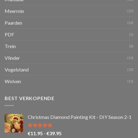
Meermin
(37)
Paarden
(16)
PDF
(1)
Trein
(8)
Vlinder
(10)
Vogelstand
(32)
Wolven
(13)
BEST VERKOPENDE
Christmas Diamond Painting Kit - DIY Season 2-1
Gewaardeerd
Prijsklasse:
€
11.95
-
€
39.95
5.00
uit 5