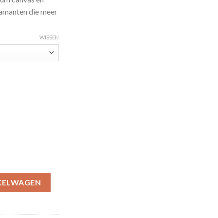
amanten die meer
WISSEN
ing Kit Premium-10 aantal
KELWAGEN