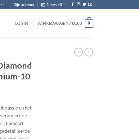
eren
Mijn account
Newsletter
0
T
LOGIN
WINKELWAGEN /
€
0.00
 Diamond
emium-10
sklasse:
.95
it passie en het
 verandert de
.95
ter Diamond
gedetailleerde
ium canvas en