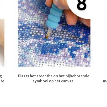
g
Plaats het steenthe op het bijbehorende
 te
symbool op het canvas.
me