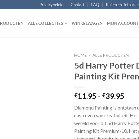
Privacybeleid
Contact
FAQ
Ruilen en Retourn
 PRODUCTEN
ALLE COLLECTIES
WINKELWAGEN
MIJN ACCOUN
HOME
/
ALLE PRODUCTEN
5d Harry Potter
Painting Kit Pr
Add to
Wishlist
Prij
11.95
-
39.95
€
€
€11
Diamond Painting is ontstaan ​​u
tot
nastreven van creativiteit. Het
€39
wereld voor dit 5d Harry Pot
Painting Kit Premium-10. Het 
kunstwerk is gedrukt op prem