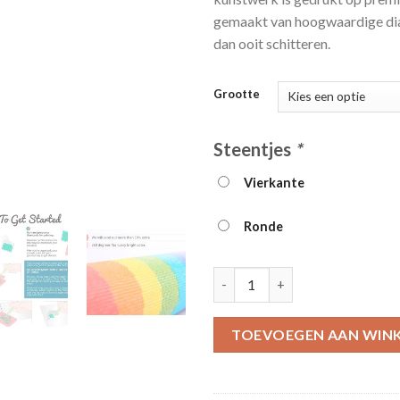
gemaakt van hoogwaardige di
dan ooit schitteren.
Grootte
Steentjes
*
Vierkante
Ronde
5d Harry Potter Diamond Paint
TOEVOEGEN AAN WIN